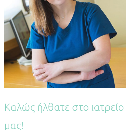
Καλώς ήλθατε στο ιατρείο
μας!