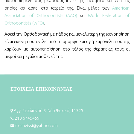
πιστοποιημένη στις μεθόδους Invisalign, Incognito και Win, τις
οποίες και ασκεί στο ιατρείο της. Είναι μέλος των
American
Association of Orthodontists (AAO)
και
World Federation of
Orthodontists (WFO)
.
Ασκεί την Ορθοδοντική με πάθος και μεγαλύτερη της ικανοποίηση
είναι εκείνη που αντλεί από τα όμορφα και υγιή χαμόγελα που της
χαρίζουν με αυτοπεποίθηση στο τέλος της θεραπείας τους οι
μικροί και μεγάλοι ασθενείς της.
ΣΤΟΙΧΕΙΑ ΕΠΙΚΟΙΝΩΝΙΑΣ
Άγγ. Σικελιανού 8, Νέο Ψυχικό, 11525
210 6745459
ckamvissi@yahoo.com