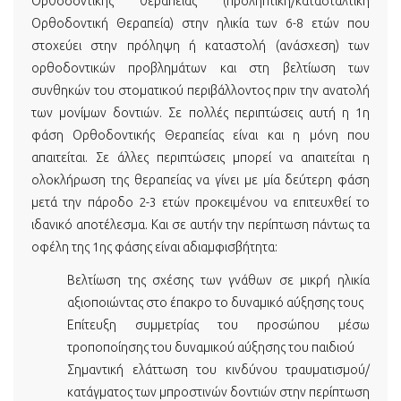
Ορθοδοντικής θεραπείας (προληπτική/κατασταλτική
Ορθοδοντική Θεραπεία) στην ηλικία των 6-8 ετών που
στοχεύει στην πρόληψη ή καταστολή (ανάσχεση) των
ορθοδοντικών προβλημάτων και στη βελτίωση των
συνθηκών του στοματικού περιβάλλοντος πριν την ανατολή
των μονίμων δοντιών. Σε πολλές περιπτώσεις αυτή η 1η
φάση Ορθοδοντικής Θεραπείας είναι και η μόνη που
απαιτείται. Σε άλλες περιπτώσεις μπορεί να απαιτείται η
ολοκλήρωση της θεραπείας να γίνει με μία δεύτερη φάση
μετά την πάροδο 2-3 ετών προκειμένου να επιτευχθεί το
ιδανικό αποτέλεσμα. Και σε αυτήν την περίπτωση πάντως τα
οφέλη της 1ης φάσης είναι αδιαμφισβήτητα:
Βελτίωση της σχέσης των γνάθων σε μικρή ηλικία
αξιοποιώντας στο έπακρο το δυναμικό αύξησης τους
Επίτευξη συμμετρίας του προσώπου μέσω
τροποποίησης του δυναμικού αύξησης του παιδιού
Σημαντική ελάττωση του κινδύνου τραυματισμού/
κατάγματος των μπροστινών δοντιών στην περίπτωση