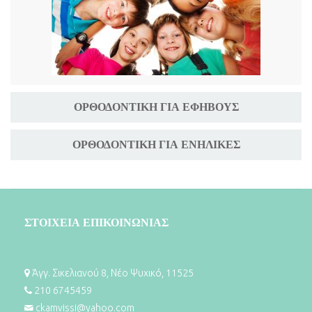
ΟΡΘΟΔΟΝΤΙΚΉ ΓΙΑ ΕΦΉΒΟΥΣ
ΟΡΘΟΔΟΝΤΙΚΉ ΓΙΑ ΕΝΉΛΙΚΕΣ
ΣΤΟΙΧΕΙΑ ΕΠΙΚΟΙΝΩΝΙΑΣ
Άγγ. Σικελιανού 8, Νέο Ψυχικό, 11525
210 6745459
ckamvissi@yahoo.com